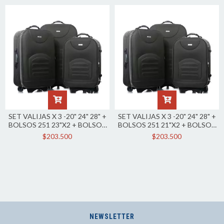
SET VALIJAS X 3 -20" 24" 28" +
SET VALIJAS X 3 -20" 24" 28" +
BOLSOS 251 23"X2 + BOLSOS
BOLSOS 251 21"X2 + BOLSOS
251 27"X2- OW40000SET02X7
251 25"X2- OW40000SET01X7
$203.500
$203.500
NEWSLETTER