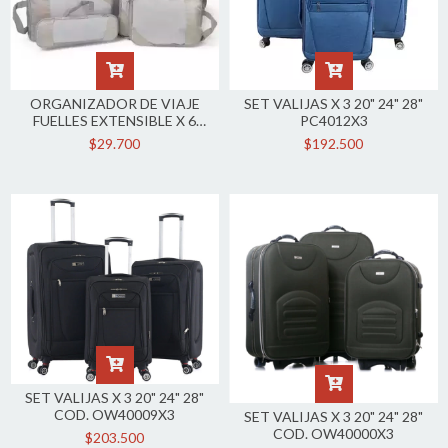
ORGANIZADOR DE VIAJE
SET VALIJAS X 3 20" 24" 28"
FUELLES EXTENSIBLE X 6
PC4012X3
PC3313
$29.700
$192.500
SET VALIJAS X 3 20" 24" 28"
COD. OW40009X3
SET VALIJAS X 3 20" 24" 28"
COD. OW40000X3
$203.500