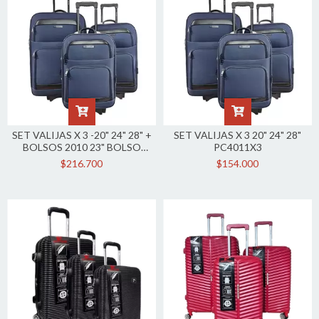
SET VALIJAS X 3 -20" 24" 28" +
SET VALIJAS X 3 20" 24" 28"
BOLSOS 2010 23" BOLSO
PC4011X3
2010 27" PC4011SET02X7
$216.700
$154.000