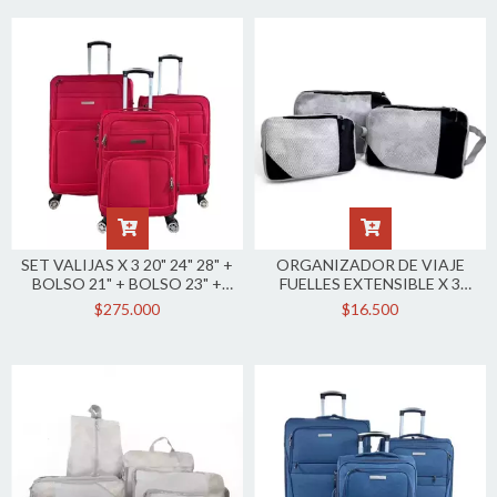
SET VALIJAS X 3 20" 24" 28" +
ORGANIZADOR DE VIAJE
BOLSO 21" + BOLSO 23" +
FUELLES EXTENSIBLE X 3
BOLSO 25" + BOLSO 27"
PC3314
$275.000
$16.500
PC4021SET01X7