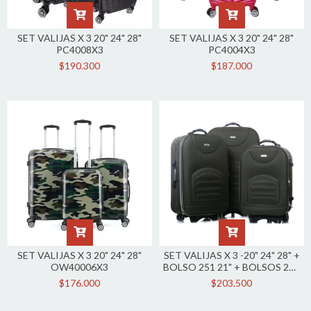
SET VALIJAS X 3 20" 24" 28"
SET VALIJAS X 3 20" 24" 28"
PC4008X3
PC4004X3
$190.300
$187.000
SET VALIJAS X 3 20" 24" 28"
SET VALIJAS X 3 -20" 24" 28" +
OW40006X3
BOLSO 251 21" + BOLSOS 251
23" + BOLSOS 251 25" +
$176.000
$203.500
BOLSO 251 27"
OW40000SET05X7