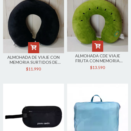
ALMOHADA CDE VIAJE
ALMOHADA DE VIAJE CON
FRUTA CON MEMORIA
MEMORIA SURTIDOS DE
SURTIDAS DE COLORES
COLORES
$13.590
$11.990