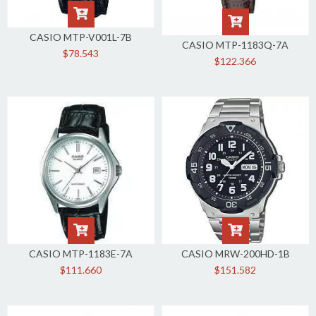
CASIO MTP-V001L-7B
CASIO MTP-1183Q-7A
$78.543
$122.366
CASIO MTP-1183E-7A
CASIO MRW-200HD-1B
$111.660
$151.582