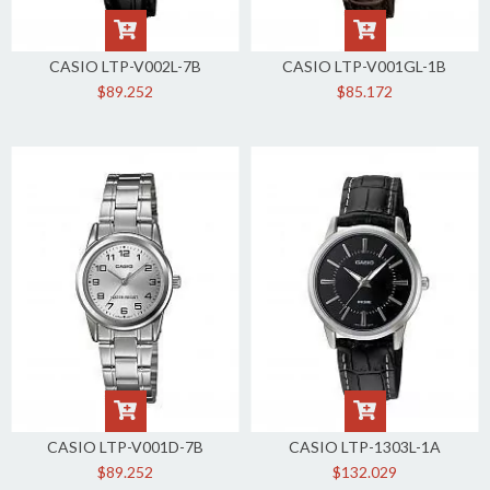
CASIO LTP-V002L-7B
CASIO LTP-V001GL-1B
$89.252
$85.172
CASIO LTP-V001D-7B
CASIO LTP-1303L-1A
$89.252
$132.029