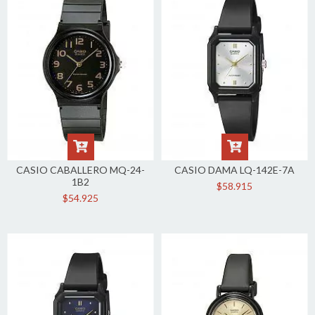
CASIO CABALLERO MQ-24-
CASIO DAMA LQ-142E-7A
1B2
$58.915
$54.925