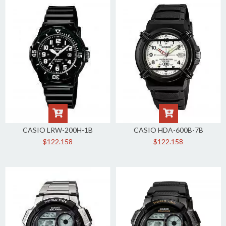
CASIO LRW-200H-1B
CASIO HDA-600B-7B
$122.158
$122.158