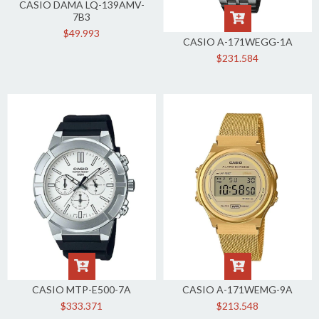
CASIO DAMA LQ-139AMV-
7B3
$49.993
CASIO A-171WEGG-1A
$231.584
CASIO MTP-E500-7A
CASIO A-171WEMG-9A
$333.371
$213.548