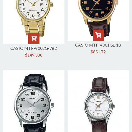
CASIO MTP-V001GL-1B
CASIO MTP-V002G-7B2
$85.172
$149.338