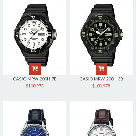
CASIO MRW-200H-7E
CASIO MRW-200H-3B
$100.978
$100.978