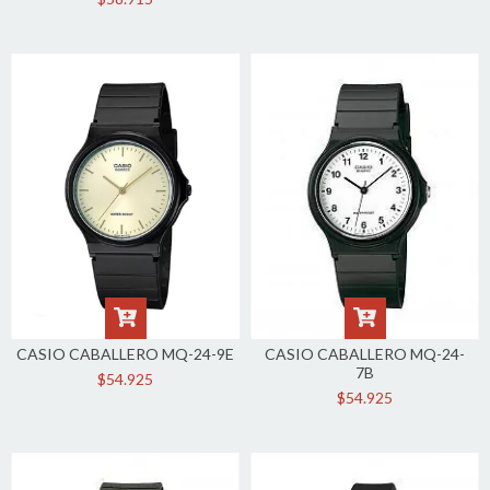
CASIO CABALLERO MQ-24-9E
CASIO CABALLERO MQ-24-
7B
$54.925
$54.925