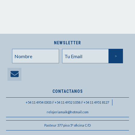
NEWSLETTER
CONTACTANOS
+54 11 4954 0303 // +54 11 4952 1058 // +54 11 4951 8127
relojeriamaik@hotmail.com
Pasteur 377 piso 5º oficina C/D