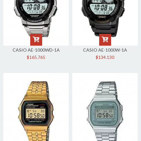
CASIO AE-1000WD-1A
CASIO AE-1000W-1A
$165.765
$134.130