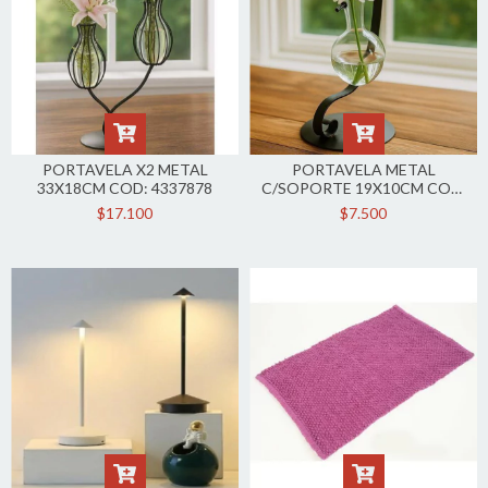
PORTAVELA X2 METAL
PORTAVELA METAL
33X18CM COD: 4337878
C/SOPORTE 19X10CM COD:
4337845
$17.100
$7.500