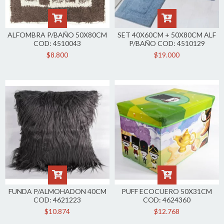
ALFOMBRA P/BAÑO 50X80CM
SET 40X60CM + 50X80CM ALF
COD: 4510043
P/BAÑO COD: 4510129
$8.800
$19.000
FUNDA P/ALMOHADON 40CM
PUFF ECOCUERO 50X31CM
COD: 4621223
COD: 4624360
$10.874
$12.768