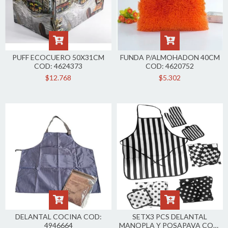
PUFF ECOCUERO 50X31CM
FUNDA P/ALMOHADON 40CM
COD: 4624373
COD: 4620752
$12.768
$5.302
DELANTAL COCINA COD:
SETX3 PCS DELANTAL
4946664
MANOPLA Y POSAPAVA COD: