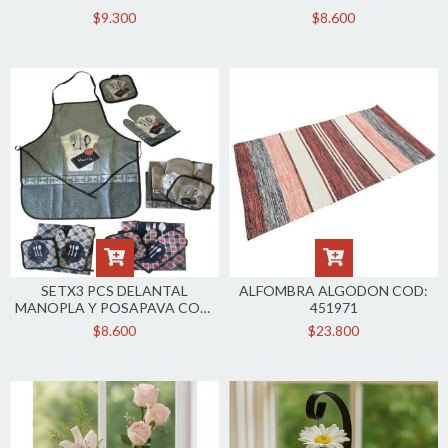
4946746
$9.300
$8.600
SETX3 PCS DELANTAL
ALFOMBRA ALGODON COD:
MANOPLA Y POSAPAVA COD:
451971
4946733E
$8.600
$23.800