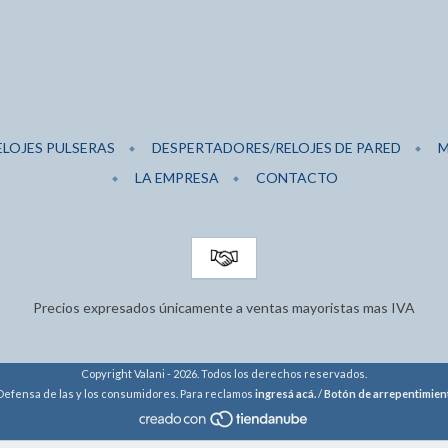
ELOJES PULSERAS
DESPERTADORES/RELOJES DE PARED
M
LA EMPRESA
CONTACTO
Precios expresados únicamente a ventas mayoristas mas IVA
Copyright Valani - 2026. Todos los derechos reservados.
Defensa de las y los consumidores. Para reclamos
ingresá acá.
/
Botón de arrepentimien