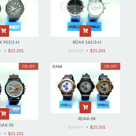
K 953/1-H
RDAK 161/3-H
01
$25.201
$28.001
$25.201
10
%
OFF
10
%
OFF
RDAK 04
DAK 05
$28.001
$25.201
01
$25.201