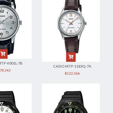
MTP-V001L-7B
CASIO MTP-1183Q-7A
78.543
$122.366