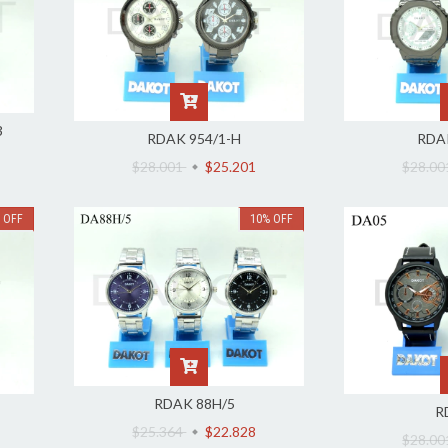
3
RDAK 954/1-H
RDA
$28.001
$25.201
$28.0
%
OFF
10
%
OFF
RDAK 88H/5
R
$25.364
$22.828
$28.0