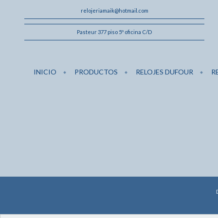
relojeriamaik@hotmail.com
Pasteur 377 piso 5º oficina C/D
INICIO
PRODUCTOS
RELOJES DUFOUR
R