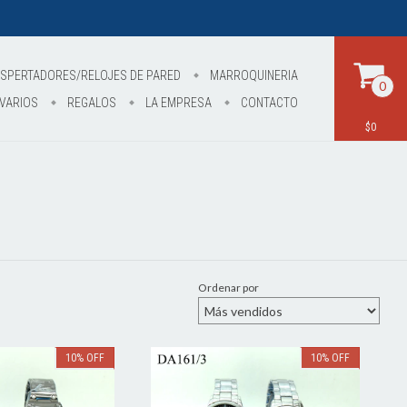
SPERTADORES/RELOJES DE PARED
MARROQUINERIA
0
VARIOS
REGALOS
LA EMPRESA
CONTACTO
$0
Ordenar por
10
%
OFF
10
%
OFF