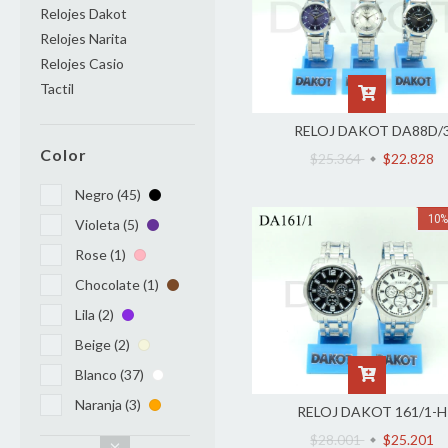
Relojes Dakot
Relojes Narita
Relojes Casio
Tactil
RELOJ DAKOT DA88D/
Color
$25.364
$22.828
Negro (45)
10
Violeta (5)
Rose (1)
Chocolate (1)
Lila (2)
Beige (2)
Blanco (37)
Naranja (3)
RELOJ DAKOT 161/1-H
$28.001
$25.201