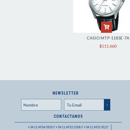
CASIO MTP-1183E-7A
$111.660
NEWSLETTER
CONTACTANOS
+54 11 4954 0303 // +54 11 4952 1058 // +54 11 4951 8127