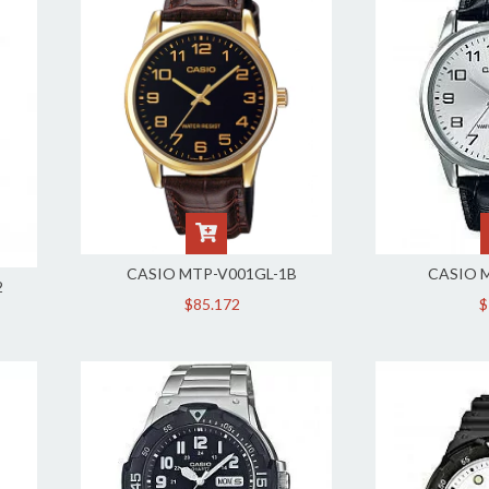
CASIO MTP-V001GL-1B
CASIO 
2
$85.172
$