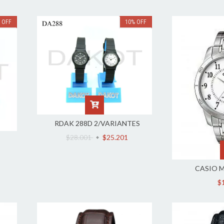
%
OFF
10
%
OFF
RDAK 288D 2/VARIANTES
$28.001
$25.201
CASIO M
$