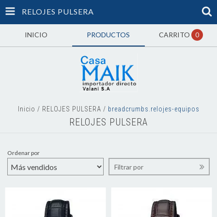
RELOJES PULSERA
INICIO
PRODUCTOS
CARRITO
0
Inicio
/
RELOJES PULSERA
/
breadcrumbs.relojes-equipos
RELOJES PULSERA
Ordenar por
Filtrar por